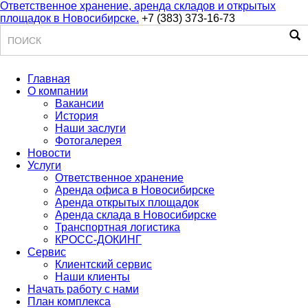
Ответственное хранение, аренда складов и открытых
площадок в Новосибирске.
+7 (383) 373-16-73
Поиск
Главная
О компании
Вакансии
История
Наши заслуги
Фотогалерея
Новости
Услуги
Ответственное хранение
Аренда офиса в Новосибирске
Аренда открытых площадок
Аренда склада в Новосибирске
Транспортная логистика
КРОСС-ДОКИНГ
Сервис
Клиентский сервис
Наши клиенты
Начать работу с нами
План комплекса