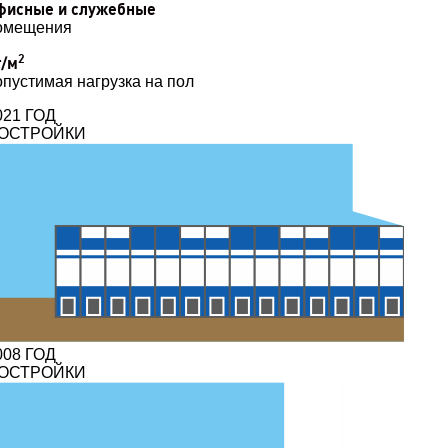
фисные и служебные
омещения
2
т/м
опустимая нагрузка на пол
021 ГОД
ОСТРОЙКИ
008 ГОД
ОСТРОЙКИ