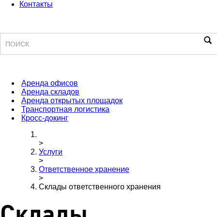
Контакты
Поиск
Аренда офисов
Аренда складов
Аренда открытых площадок
Транспортная логистика
Кросс-докинг
>
Услуги
>
Ответственное хранение
>
Склады ответственного хранения
Склады