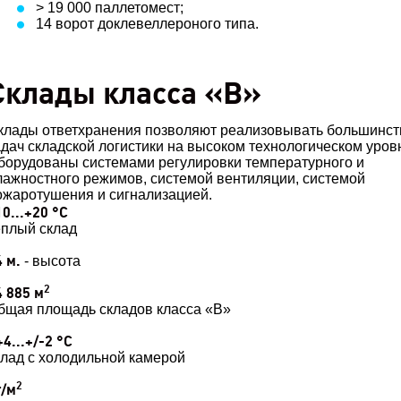
> 19 000 паллетомест;
14 ворот доклевеллероного типа.
Склады класса «В»
клады ответхранения позволяют реализовывать большинст
адач складской логистики на высоком технологическом уров
борудованы системами регулировки температурного и
лажностного режимов, системой вентиляции, системой
ожаротушения и сигнализацией.
10...+20 °C
еплый склад
4 м.
- высота
2
4 885 м
бщая площадь складов класса «В»
+4...+/-2 °C
клад с холодильной камерой
2
т/м