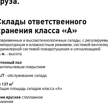
груза.
Склады ответственного
хранения класса «А»
овременные и высокотехнологичные склады, с регулируем
емпературным и влажностным режимом, системой вентиляц
принклерной системой пожаротушения и сигнализацией.
4 м.
- высота
етонный пол
 антипылевым покрытием
4/7
- обслуживание склада
2
5 137 м
бщая площадь складов класса «А»
-ми ярусное
стеллажное
ранение