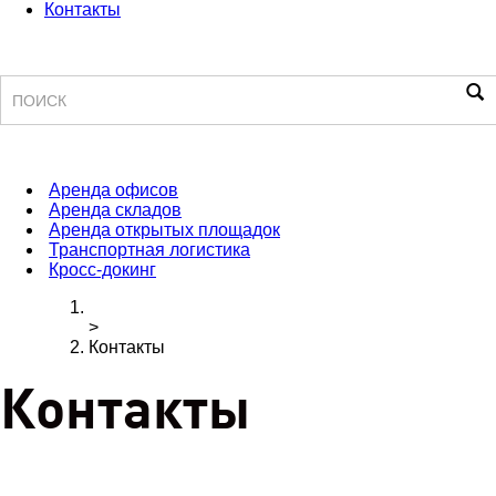
Контакты
Поиск
Аренда офисов
Аренда складов
Аренда открытых площадок
Транспортная логистика
Кросс-докинг
>
Контакты
Контакты