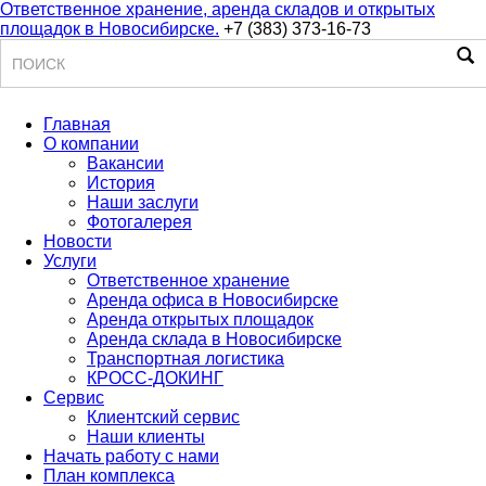
Ответственное хранение, аренда складов и открытых
площадок в Новосибирске.
+7 (383) 373-16-73
Поиск
Главная
О компании
Вакансии
История
Наши заслуги
Фотогалерея
Новости
Услуги
Ответственное хранение
Аренда офиса в Новосибирске
Аренда открытых площадок
Аренда склада в Новосибирске
Транспортная логистика
КРОСС-ДОКИНГ
Сервис
Клиентский сервис
Наши клиенты
Начать работу с нами
План комплекса