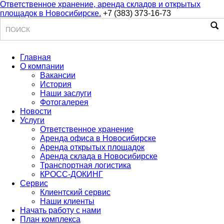
Ответственное хранение, аренда складов и открытых
площадок в Новосибирске.
+7 (383) 373-16-73
Поиск
Главная
О компании
Вакансии
История
Наши заслуги
Фотогалерея
Новости
Услуги
Ответственное хранение
Аренда офиса в Новосибирске
Аренда открытых площадок
Аренда склада в Новосибирске
Транспортная логистика
КРОСС-ДОКИНГ
Сервис
Клиентский сервис
Наши клиенты
Начать работу с нами
План комплекса