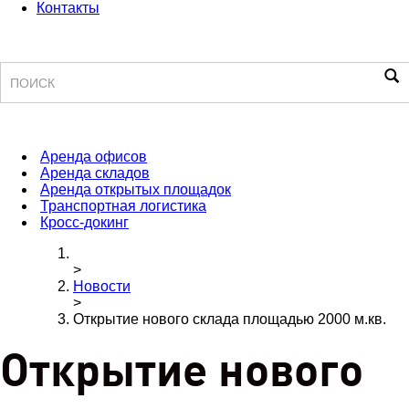
Контакты
Поиск
Аренда офисов
Аренда складов
Аренда открытых площадок
Транспортная логистика
Кросс-докинг
>
Новости
>
Открытие нового склада площадью 2000 м.кв.
Открытие нового